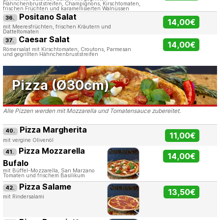
Hähnchenbruststreifen, Champignons, Kirschtomaten,
frischen Früchten und karamellisierten Walnüssen
Positano Salat
36.
14,00€
mit Meeresfrüchten, frischen Kräutern und
Datteltomaten
Caesar Salat
37.
14,00€
Römersalat mit Kirschtomaten, Croutons, Parmesan
und gegrillten Hähnchenbruststreifen
Pizza (Ø30cm)
Alle Pizzen werden mit Mozzarella und Tomatensauce zubereitet.
Pizza Margherita
40.
11,00€
mit vergine Olivenöl
Pizza Mozzarella
41.
14,00€
Bufalo
mit Büffel-Mozzarella, San Marzano
Tomaten und frischem Basilikum
Pizza Salame
42.
13,50€
mit Rindersalami