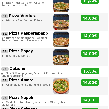
14,50€
mit Black Tiger Garnelen, Olivenöl,
Kräutern und Rucola
Pizza Verdura
51.
14,00€
mit frischem Gemüse und Kräutern
Pizza Papperlapapp
52.
14,00€
mit frischen Champignons, Peperoni,
Putenschinken und Rindersalami
Pizza Popey
53.
14,00€
mit Ricotta und Spinat
Calzone
54.
15,50€
gefüllt mit Champignons, Peperoni, Putenschinken
und Rindersalami
Pizza Amore
55.
14,00€
mit Champignons, Spinat und Broccoli
Pizza Napoli
57.
14,00€
mit Sardellen, Knoblauch, Kapern und Oliven, ohne
Mozzarella
Pizza Salmone