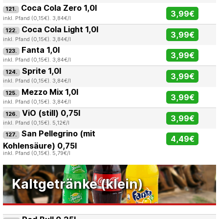
Coca Cola Zero 1,0l
121.
3,99€
inkl. Pfand (0,15€). 3,84€/l
Coca Cola Light 1,0l
122.
3,99€
inkl. Pfand (0,15€). 3,84€/l
Fanta 1,0l
123.
3,99€
inkl. Pfand (0,15€). 3,84€/l
Sprite 1,0l
124.
3,99€
inkl. Pfand (0,15€). 3,84€/l
Mezzo Mix 1,0l
125.
3,99€
inkl. Pfand (0,15€). 3,84€/l
ViO (still) 0,75l
126.
3,99€
inkl. Pfand (0,15€). 5,12€/l
San Pellegrino (mit
127.
4,49€
Kohlensäure) 0,75l
inkl. Pfand (0,15€). 5,79€/l
Kaltgetränke (klein)