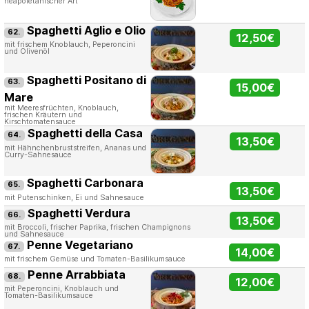
neapoletanischer Art
Spaghetti Aglio e Olio
62.
12,50€
mit frischem Knoblauch, Peperoncini
und Olivenöl
Spaghetti Positano di
63.
15,00€
Mare
mit Meeresfrüchten, Knoblauch,
frischen Kräutern und
Kirschtomatensauce
Spaghetti della Casa
64.
13,50€
mit Hähnchenbruststreifen, Ananas und
Curry-Sahnesauce
Spaghetti Carbonara
65.
13,50€
mit Putenschinken, Ei und Sahnesauce
Spaghetti Verdura
66.
13,50€
mit Broccoli, frischer Paprika, frischen Champignons
und Sahnesauce
Penne Vegetariano
67.
14,00€
mit frischem Gemüse und Tomaten-Basilikumsauce
Penne Arrabbiata
68.
12,00€
mit Peperoncini, Knoblauch und
Tomaten-Basilikumsauce