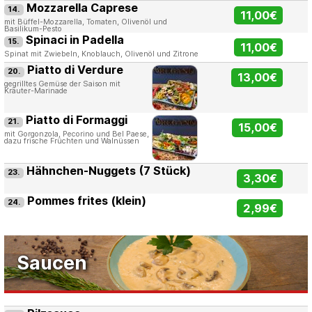
Mozzarella Caprese
14.
11,00€
mit Büffel-Mozzarella, Tomaten, Olivenöl und
Basilikum-Pesto
Spinaci in Padella
15.
11,00€
Spinat mit Zwiebeln, Knoblauch, Olivenöl und Zitrone
Piatto di Verdure
20.
13,00€
gegrilltes Gemüse der Saison mit
Kräuter-Marinade
Piatto di Formaggi
21.
15,00€
mit Gorgonzola, Pecorino und Bel Paese,
dazu frische Früchten und Walnüssen
Hähnchen-Nuggets (7 Stück)
23.
3,30€
Pommes frites (klein)
24.
2,99€
Saucen