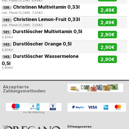
inkl. Pfand (0,25€). 6,85€/l
Christinen Multivitamin 0,33l
139.
2,49€
inkl. Pfand (0,08€). 7,30€/l
Christinen Lemon-Fruit 0,33l
140.
2,49€
inkl. Pfand (0,08€). 7,30€/l
Durstlöscher Multivitamin 0,5l
141.
2,90€
5,80€/l
Durstlöscher Orange 0,5l
142.
2,90€
5,80€/l
Durstlöscher Wassermelone
143.
2,90€
0,5l
5,80€/l
Akzeptierte
Zahlungsmethoden:
nur bei Abholung
Öffnungszeiten: