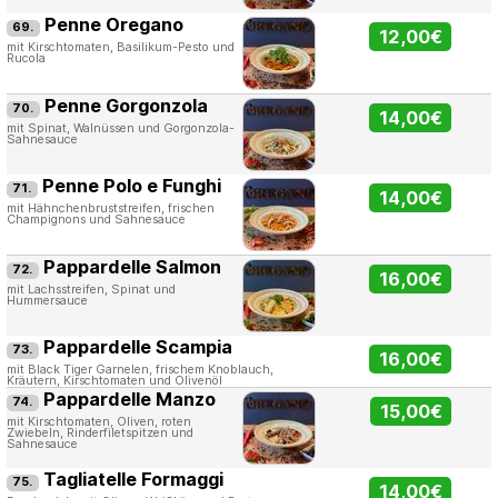
Penne Oregano
69.
12,00€
mit Kirschtomaten, Basilikum-Pesto und
Rucola
Penne Gorgonzola
70.
14,00€
mit Spinat, Walnüssen und Gorgonzola-
Sahnesauce
Penne Polo e Funghi
71.
14,00€
mit Hähnchenbruststreifen, frischen
Champignons und Sahnesauce
Pappardelle Salmon
72.
16,00€
mit Lachsstreifen, Spinat und
Hummersauce
Pappardelle Scampia
73.
16,00€
mit Black Tiger Garnelen, frischem Knoblauch,
Kräutern, Kirschtomaten und Olivenöl
Pappardelle Manzo
74.
15,00€
mit Kirschtomaten, Oliven, roten
Zwiebeln, Rinderfiletspitzen und
Sahnesauce
Tagliatelle Formaggi
75.
14,00€