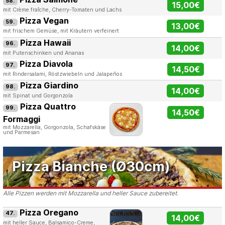
58.
15,00€
mit Crème fraîche, Cherry-Tomaten und Lachs
Pizza Vegan
59.
13,00€
mit frischem Gemüse, mit Kräutern verfeinert
Pizza Hawaii
96.
14,00€
mit Putenschinken und Ananas
Pizza Diavola
97.
14,50€
mit Rindersalami, Röstzwiebeln und Jalapeños
Pizza Giardino
98.
14,00€
mit Spinat und Gorgonzola
Pizza Quattro
99.
14,50€
Formaggi
mit Mozzarella, Gorgonzola, Schafskäse
und Parmesan
Pizza Bianche (Ø30cm)
Alle Pizzen werden mit Mozzarella und heller Sauce zubereitet.
Pizza Oregano
47.
14,00€
mit heller Sauce, Balsamico-Creme,