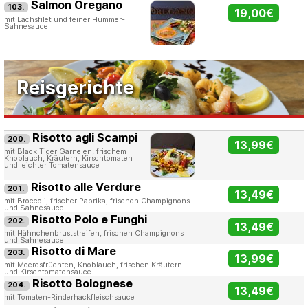
Salmon Oregano
103.
19,00€
mit Lachsfilet und feiner Hummer-
Sahnesauce
Reisgerichte
Risotto agli Scampi
200.
13,99€
mit Black Tiger Garnelen, frischem
Knoblauch, Kräutern, Kirschtomaten
und leichter Tomatensauce
Risotto alle Verdure
201.
13,49€
mit Broccoli, frischer Paprika, frischen Champignons
und Sahnesauce
Risotto Polo e Funghi
202.
13,49€
mit Hähnchenbruststreifen, frischen Champignons
und Sahnesauce
Risotto di Mare
203.
13,99€
mit Meeresfrüchten, Knoblauch, frischen Kräutern
und Kirschtomatensauce
Risotto Bolognese
204.
13,49€
mit Tomaten-Rinderhackfleischsauce