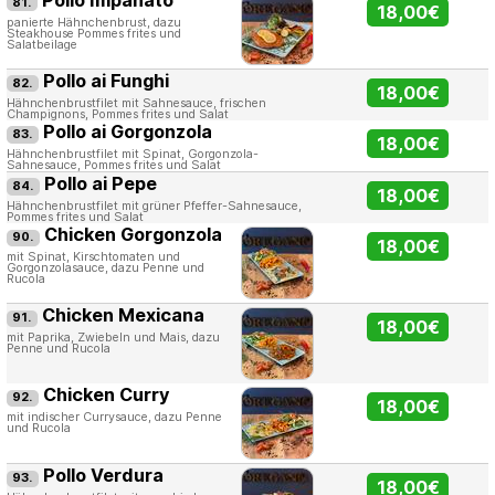
81.
18,00€
panierte Hähnchenbrust, dazu
Steakhouse Pommes frites und
Salatbeilage
Pollo ai Funghi
82.
18,00€
Hähnchenbrustfilet mit Sahnesauce, frischen
Champignons, Pommes frites und Salat
Pollo ai Gorgonzola
83.
18,00€
Hähnchenbrustfilet mit Spinat, Gorgonzola-
Sahnesauce, Pommes frites und Salat
Pollo ai Pepe
84.
18,00€
Hähnchenbrustfilet mit grüner Pfeffer-Sahnesauce,
Pommes frites und Salat
Chicken Gorgonzola
90.
18,00€
mit Spinat, Kirschtomaten und
Gorgonzolasauce, dazu Penne und
Rucola
Chicken Mexicana
91.
18,00€
mit Paprika, Zwiebeln und Mais, dazu
Penne und Rucola
Chicken Curry
92.
18,00€
mit indischer Currysauce, dazu Penne
und Rucola
Pollo Verdura
93.
18,00€