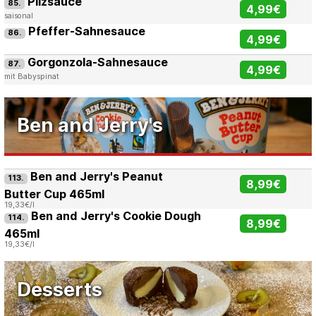
Pilzsauce
85.
4,99€
saisonal
Pfeffer-Sahnesauce
86.
4,99€
Gorgonzola-Sahnesauce
87.
4,99€
mit Babyspinat
Ben and Jerry's
Ben and Jerry's Peanut
113.
8,99€
Butter Cup 465ml
19,33€/l
Ben and Jerry's Cookie Dough
114.
8,99€
465ml
19,33€/l
Desserts