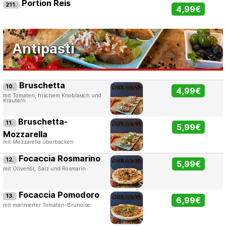
Portion Reis
211.
4,99€
Antipasti
Bruschetta
10.
4,99€
mit Tomaten, frischem Knoblauch und
Kräutern
Bruschetta-
11.
5,99€
Mozzarella
mit Mozzarella überbacken
Focaccia Rosmarino
12.
5,99€
mit Olivenöl, Salz und Rosmarin
Focaccia Pomodoro
13.
6,99€
mit marinierter Tomaten-Brunoise