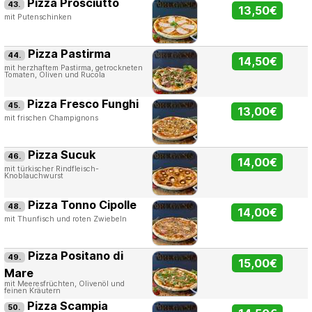
Pizza Prosciutto
43.
13,50€
mit Putenschinken
Pizza Pastirma
44.
14,50€
mit herzhaftem Pastirma, getrockneten
Tomaten, Oliven und Rucola
Pizza Fresco Funghi
45.
13,00€
mit frischen Champignons
Pizza Sucuk
46.
14,00€
mit türkischer Rindfleisch-
Knoblauchwurst
Pizza Tonno Cipolle
48.
14,00€
mit Thunfisch und roten Zwiebeln
Pizza Positano di
49.
15,00€
Mare
mit Meeresfrüchten, Olivenöl und
feinen Kräutern
Pizza Scampia
50.