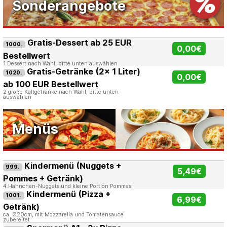
Sonderangebote
Gratis-Dessert ab 25 EUR
1000.
0,00€
Bestellwert
1 Dessert nach Wahl, bitte unten auswählen
Gratis-Getränke (2x 1 Liter)
1020.
0,00€
ab 100 EUR Bestellwert
2 große Kaltgetränke nach Wahl, bitte unten
auswählen
Menüs
Kindermenü (Nuggets +
999.
5,49€
Pommes + Getränk)
4 Hähnchen-Nuggets und kleine Portion Pommes
Kindermenü (Pizza +
1001.
6,99€
Getränk)
ca. Ø20cm, mit Mozzarella und Tomatensauce
zubereitet