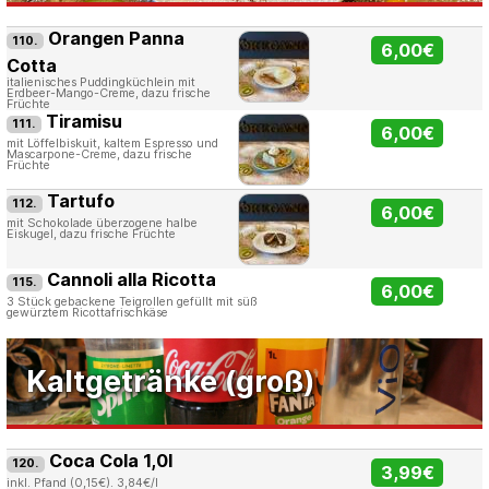
Orangen Panna
110.
6,00€
Cotta
italienisches Puddingküchlein mit
Erdbeer-Mango-Creme, dazu frische
Früchte
Tiramisu
111.
6,00€
mit Löffelbiskuit, kaltem Espresso und
Mascarpone-Creme, dazu frische
Früchte
Tartufo
112.
6,00€
mit Schokolade überzogene halbe
Eiskugel, dazu frische Früchte
Cannoli alla Ricotta
115.
6,00€
3 Stück gebackene Teigrollen gefüllt mit süß
gewürztem Ricottafrischkäse
Kaltgetränke (groß)
Coca Cola 1,0l
120.
3,99€
inkl. Pfand (0,15€). 3,84€/l