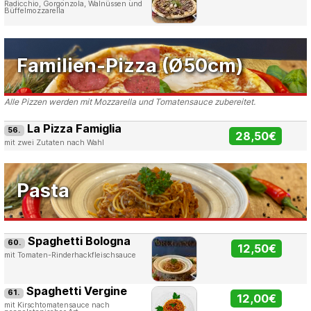
Radicchio, Gorgonzola, Walnüssen und
Büffelmozzarella
Familien-Pizza (Ø50cm)
Alle Pizzen werden mit Mozzarella und Tomatensauce zubereitet.
La Pizza Famiglia
56.
28,50€
mit zwei Zutaten nach Wahl
Pasta
Spaghetti Bologna
60.
12,50€
mit Tomaten-Rinderhackfleischsauce
Spaghetti Vergine
61.
12,00€
mit Kirschtomatensauce nach