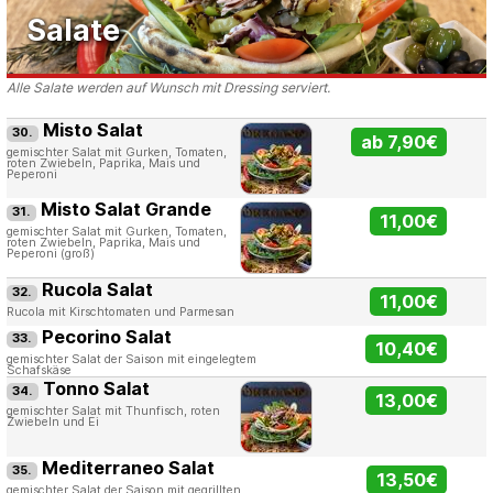
Salate
Alle Salate werden auf Wunsch mit Dressing serviert.
Misto Salat
30.
ab 7,90€
gemischter Salat mit Gurken, Tomaten,
roten Zwiebeln, Paprika, Mais und
Peperoni
Misto Salat Grande
31.
11,00€
gemischter Salat mit Gurken, Tomaten,
roten Zwiebeln, Paprika, Mais und
Peperoni (groß)
Rucola Salat
32.
11,00€
Rucola mit Kirschtomaten und Parmesan
Pecorino Salat
33.
10,40€
gemischter Salat der Saison mit eingelegtem
Schafskäse
Tonno Salat
34.
13,00€
gemischter Salat mit Thunfisch, roten
Zwiebeln und Ei
Mediterraneo Salat
35.
13,50€
gemischter Salat der Saison mit gegrillten