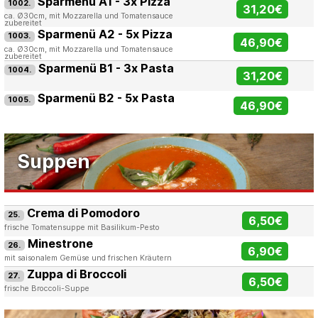
Sparmenü A1 - 3x Pizza
1002.
31,20€
ca. Ø30cm, mit Mozzarella und Tomatensauce
zubereitet
Sparmenü A2 - 5x Pizza
1003.
46,90€
ca. Ø30cm, mit Mozzarella und Tomatensauce
zubereitet
Sparmenü B1 - 3x Pasta
1004.
31,20€
Sparmenü B2 - 5x Pasta
1005.
46,90€
Suppen
Crema di Pomodoro
25.
6,50€
frische Tomatensuppe mit Basilikum-Pesto
Minestrone
26.
6,90€
mit saisonalem Gemüse und frischen Kräutern
Zuppa di Broccoli
27.
6,50€
frische Broccoli-Suppe