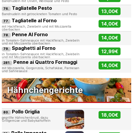
Bandnudeln mit Oliven, Weißkäse und Pesto
Tagliatelle Pesto
76.
13,00€
Bandnudeln mit getrockneten Tomaten und Pesto
Tagliatelle al Forno
77.
14,00€
mit Hackfleisch, Zwiebeln und mit Mozzarella
überbacken
Penne Al Forno
78.
14,00€
in Tomaten-Sahnesauce mit Hackfleisch, Zwiebeln
und mit Mozzarella überbacken
Spaghetti al Forno
79.
12,99€
in Tomaten-Sahnesauce mit Hackfleisch, Zwiebeln
und mit Mozzarella überbacken
Penne ai Quattro Formaggi
281.
14,00€
mit Mozzarella, Gorgonzola, Schafskäse, Parmesan
und Sahnesauce
Hähnchengerichte
Pollo Griglia
80.
18,00€
gegrillte Hähnchenbrust, dazu
Grillgemüse und Babykartoffeln
Pollo Impanato