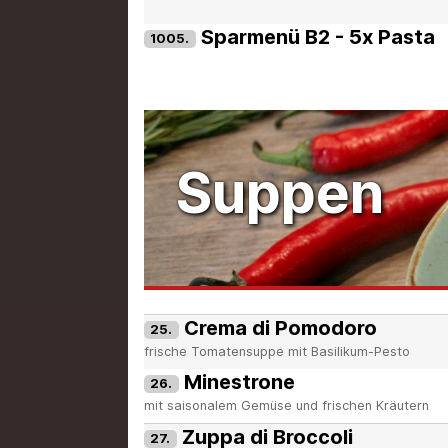
Sparmenü B2 - 5x Pasta
1005.
Suppen
Crema di Pomodoro
25.
frische Tomatensuppe mit Basilikum-Pesto
Minestrone
26.
mit saisonalem Gemüse und frischen Kräutern
Zuppa di Broccoli
27.