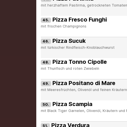
mit herzhaftem Pastirma, getrockneten Tomaten,
Pizza Fresco Funghi
45.
mit frischen Champignons
Pizza Sucuk
46.
mit türkischer Rindfleisch-Knoblauchwurst
Pizza Tonno Cipolle
48.
mit Thunfisch und roten Zwiebeln
Pizza Positano di Mare
49.
mit Meeresfrüchten, Olivenöl und feinen Kräutern
Pizza Scampia
50.
mit Black Tiger Garnelen, Olivenöl, Kräutern und
Pizza Verdura
51.