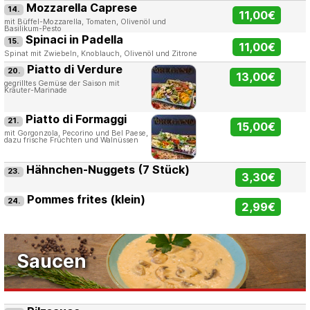
Mozzarella Caprese
14.
11,00€
mit Büffel-Mozzarella, Tomaten, Olivenöl und
Basilikum-Pesto
Spinaci in Padella
15.
11,00€
Spinat mit Zwiebeln, Knoblauch, Olivenöl und Zitrone
Piatto di Verdure
20.
13,00€
gegrilltes Gemüse der Saison mit
Kräuter-Marinade
Piatto di Formaggi
21.
15,00€
mit Gorgonzola, Pecorino und Bel Paese,
dazu frische Früchten und Walnüssen
Hähnchen-Nuggets (7 Stück)
23.
3,30€
Pommes frites (klein)
24.
2,99€
Saucen