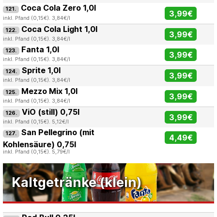
Coca Cola Zero 1,0l
121.
3,99€
inkl. Pfand (0,15€). 3,84€/l
Coca Cola Light 1,0l
122.
3,99€
inkl. Pfand (0,15€). 3,84€/l
Fanta 1,0l
123.
3,99€
inkl. Pfand (0,15€). 3,84€/l
Sprite 1,0l
124.
3,99€
inkl. Pfand (0,15€). 3,84€/l
Mezzo Mix 1,0l
125.
3,99€
inkl. Pfand (0,15€). 3,84€/l
ViO (still) 0,75l
126.
3,99€
inkl. Pfand (0,15€). 5,12€/l
San Pellegrino (mit
127.
4,49€
Kohlensäure) 0,75l
inkl. Pfand (0,15€). 5,79€/l
Kaltgetränke (klein)