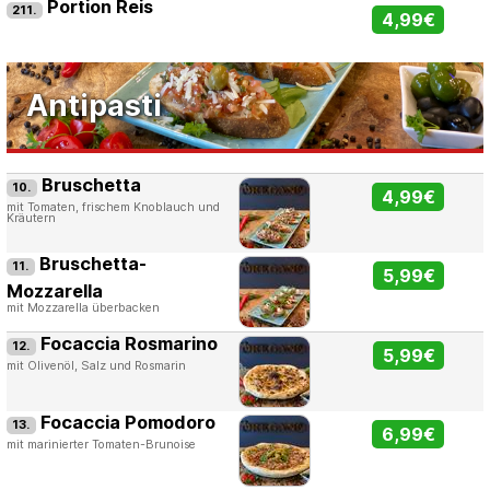
Portion Reis
211.
4,99€
Antipasti
Bruschetta
10.
4,99€
mit Tomaten, frischem Knoblauch und
Kräutern
Bruschetta-
11.
5,99€
Mozzarella
mit Mozzarella überbacken
Focaccia Rosmarino
12.
5,99€
mit Olivenöl, Salz und Rosmarin
Focaccia Pomodoro
13.
6,99€
mit marinierter Tomaten-Brunoise