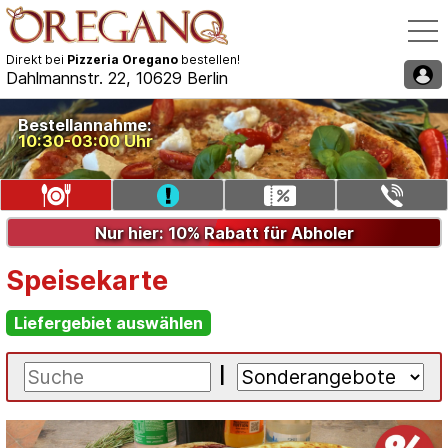
Direkt bei
Pizzeria Oregano
bestellen!
Dahlmannstr. 22, 10629 Berlin
Speisekarte / Bestellen
Bestellannahme:
10:30-03:00 Uhr
Liefergebiet auswählen
Gutschein eingeben
Telefon: 030/35521340
Nur hier: 10% Rabatt für Abholer
Speisekarte
Liefergebiet auswählen
|