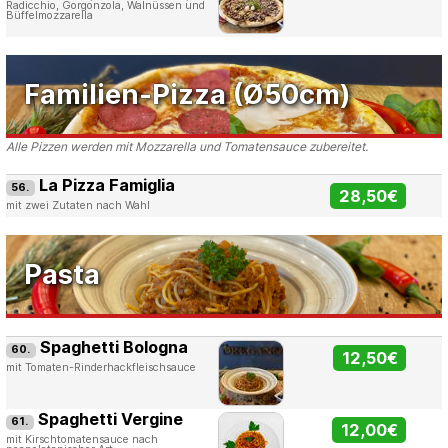
Radicchio, Gorgonzola, Walnüssen und
Büffelmozzarella
Familien-Pizza (Ø50cm)
Alle Pizzen werden mit Mozzarella und Tomatensauce zubereitet.
La Pizza Famiglia
56.
28,50€
mit zwei Zutaten nach Wahl
Pasta
Spaghetti Bologna
60.
12,50€
mit Tomaten-Rinderhackfleischsauce
Spaghetti Vergine
61.
12,00€
mit Kirschtomatensauce nach