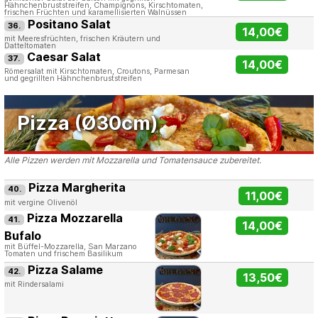
Hähnchenbruststreifen, Champignons, Kirschtomaten,
frischen Früchten und karamellisierten Walnüssen
Positano Salat
36.
14,00€
mit Meeresfrüchten, frischen Kräutern und
Datteltomaten
Caesar Salat
37.
14,00€
Römersalat mit Kirschtomaten, Croutons, Parmesan
und gegrillten Hähnchenbruststreifen
Pizza (Ø30cm)
Alle Pizzen werden mit Mozzarella und Tomatensauce zubereitet.
Pizza Margherita
40.
11,00€
mit vergine Olivenöl
Pizza Mozzarella
41.
14,00€
Bufalo
mit Büffel-Mozzarella, San Marzano
Tomaten und frischem Basilikum
Pizza Salame
42.
13,50€
mit Rindersalami