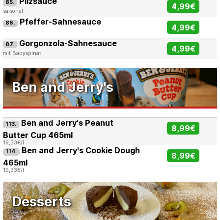
Pilzsauce
85.
4,99€
saisonal
Pfeffer-Sahnesauce
86.
4,99€
Gorgonzola-Sahnesauce
87.
4,99€
mit Babyspinat
Ben and Jerry's
Ben and Jerry's Peanut
113.
8,99€
Butter Cup 465ml
19,33€/l
Ben and Jerry's Cookie Dough
114.
8,99€
465ml
19,33€/l
Desserts