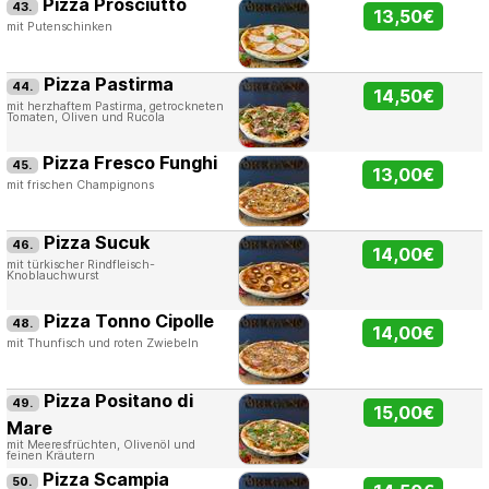
Pizza Prosciutto
43.
13,50€
mit Putenschinken
Pizza Pastirma
44.
14,50€
mit herzhaftem Pastirma, getrockneten
Tomaten, Oliven und Rucola
Pizza Fresco Funghi
45.
13,00€
mit frischen Champignons
Pizza Sucuk
46.
14,00€
mit türkischer Rindfleisch-
Knoblauchwurst
Pizza Tonno Cipolle
48.
14,00€
mit Thunfisch und roten Zwiebeln
Pizza Positano di
49.
15,00€
Mare
mit Meeresfrüchten, Olivenöl und
feinen Kräutern
Pizza Scampia
50.