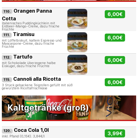
Orangen Panna
110.
6,00€
Cotta
italienisches Puddingküchlein mit
Erdbeer-Mango-Creme, dazu frische
Früchte
Tiramisu
111.
6,00€
mit Löffelbiskuit, kaltem Espresso und
Mascarpone-Creme, dazu frische
Früchte
Tartufo
112.
6,00€
mit Schokolade überzogene halbe
Eiskugel, dazu frische Früchte
Cannoli alla Ricotta
115.
6,00€
3 Stück gebackene Teigrollen gefüllt mit süß
gewürztem Ricottafrischkäse
Kaltgetränke (groß)
Coca Cola 1,0l
120.
3,99€
inkl. Pfand (0,15€). 3,84€/l