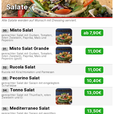
Salate
Alle Salate werden auf Wunsch mit Dressing serviert.
Misto Salat
30.
ab 7,90€
gemischter Salat mit Gurken, Tomaten,
roten Zwiebeln, Paprika, Mais und
Peperoni
Misto Salat Grande
31.
11,00€
gemischter Salat mit Gurken, Tomaten,
roten Zwiebeln, Paprika, Mais und
Peperoni (groß)
Rucola Salat
32.
11,00€
Rucola mit Kirschtomaten und Parmesan
Pecorino Salat
33.
10,40€
gemischter Salat der Saison mit eingelegtem
Schafskäse
Tonno Salat
34.
13,00€
gemischter Salat mit Thunfisch, roten
Zwiebeln und Ei
Mediterraneo Salat
35.
13,50€
gemischter Salat der Saison mit gegrillten