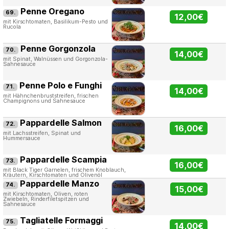
Penne Oregano
69.
12,00€
mit Kirschtomaten, Basilikum-Pesto und
Rucola
Penne Gorgonzola
70.
14,00€
mit Spinat, Walnüssen und Gorgonzola-
Sahnesauce
Penne Polo e Funghi
71.
14,00€
mit Hähnchenbruststreifen, frischen
Champignons und Sahnesauce
Pappardelle Salmon
72.
16,00€
mit Lachsstreifen, Spinat und
Hummersauce
Pappardelle Scampia
73.
16,00€
mit Black Tiger Garnelen, frischem Knoblauch,
Kräutern, Kirschtomaten und Olivenöl
Pappardelle Manzo
74.
15,00€
mit Kirschtomaten, Oliven, roten
Zwiebeln, Rinderfiletspitzen und
Sahnesauce
Tagliatelle Formaggi
75.
14,00€