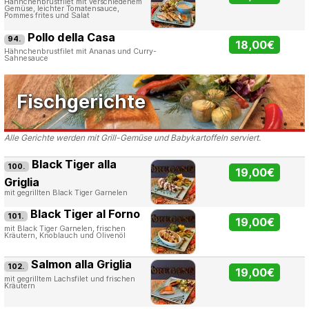
Hähnchenbrustfilet mit verschiedenem
Gemüse, leichter Tomatensauce,
Pommes frites und Salat
Pollo della Casa
94.
18,00€
Hähnchenbrustfilet mit Ananas und Curry-
Sahnesauce
Fischgerichte
Alle Gerichte werden mit Grill-Gemüse und Babykartoffeln serviert.
Black Tiger alla
100.
19,00€
Griglia
mit gegrillten Black Tiger Garnelen
Black Tiger al Forno
101.
19,00€
mit Black Tiger Garnelen, frischen
Kräutern, Knoblauch und Olivenöl
Salmon alla Griglia
102.
19,00€
mit gegrilltem Lachsfilet und frischen
Kräutern