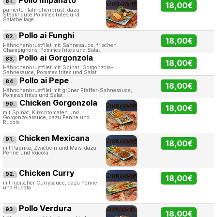
81.
18,00€
panierte Hähnchenbrust, dazu
Steakhouse Pommes frites und
Salatbeilage
Pollo ai Funghi
82.
18,00€
Hähnchenbrustfilet mit Sahnesauce, frischen
Champignons, Pommes frites und Salat
Pollo ai Gorgonzola
83.
18,00€
Hähnchenbrustfilet mit Spinat, Gorgonzola-
Sahnesauce, Pommes frites und Salat
Pollo ai Pepe
84.
18,00€
Hähnchenbrustfilet mit grüner Pfeffer-Sahnesauce,
Pommes frites und Salat
Chicken Gorgonzola
90.
18,00€
mit Spinat, Kirschtomaten und
Gorgonzolasauce, dazu Penne und
Rucola
Chicken Mexicana
91.
18,00€
mit Paprika, Zwiebeln und Mais, dazu
Penne und Rucola
Chicken Curry
92.
18,00€
mit indischer Currysauce, dazu Penne
und Rucola
Pollo Verdura
93.
18,00€