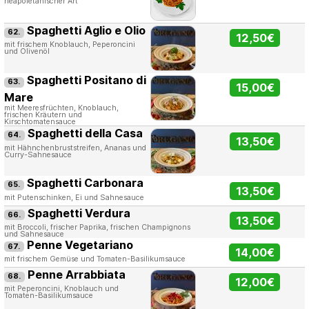
neapoletanischer Art
Spaghetti Aglio e Olio
62.
12,50€
mit frischem Knoblauch, Peperoncini
und Olivenöl
Spaghetti Positano di
63.
15,00€
Mare
mit Meeresfrüchten, Knoblauch,
frischen Kräutern und
Kirschtomatensauce
Spaghetti della Casa
64.
13,50€
mit Hähnchenbruststreifen, Ananas und
Curry-Sahnesauce
Spaghetti Carbonara
65.
13,50€
mit Putenschinken, Ei und Sahnesauce
Spaghetti Verdura
66.
13,50€
mit Broccoli, frischer Paprika, frischen Champignons
und Sahnesauce
Penne Vegetariano
67.
14,00€
mit frischem Gemüse und Tomaten-Basilikumsauce
Penne Arrabbiata
68.
12,00€
mit Peperoncini, Knoblauch und
Tomaten-Basilikumsauce