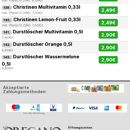
inkl. Pfand (0,25€). 6,85€/l
Christinen Multivitamin 0,33l
139.
2,49€
inkl. Pfand (0,08€). 7,30€/l
Christinen Lemon-Fruit 0,33l
140.
2,49€
inkl. Pfand (0,08€). 7,30€/l
Durstlöscher Multivitamin 0,5l
141.
2,90€
5,80€/l
Durstlöscher Orange 0,5l
142.
2,90€
5,80€/l
Durstlöscher Wassermelone
143.
2,90€
0,5l
5,80€/l
Akzeptierte
Zahlungsmethoden:
nur bei Abholung
Öffnungszeiten: