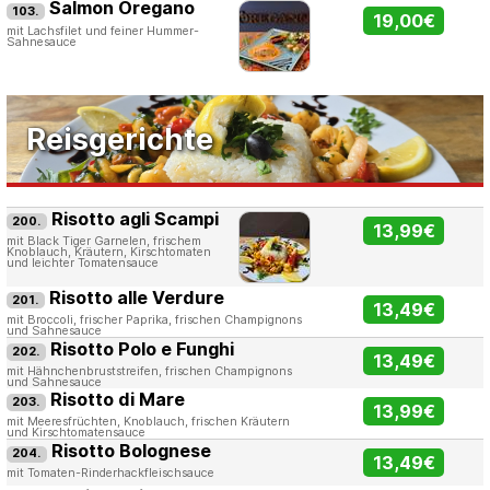
Salmon Oregano
103.
19,00€
mit Lachsfilet und feiner Hummer-
Sahnesauce
Reisgerichte
Risotto agli Scampi
200.
13,99€
mit Black Tiger Garnelen, frischem
Knoblauch, Kräutern, Kirschtomaten
und leichter Tomatensauce
Risotto alle Verdure
201.
13,49€
mit Broccoli, frischer Paprika, frischen Champignons
und Sahnesauce
Risotto Polo e Funghi
202.
13,49€
mit Hähnchenbruststreifen, frischen Champignons
und Sahnesauce
Risotto di Mare
203.
13,99€
mit Meeresfrüchten, Knoblauch, frischen Kräutern
und Kirschtomatensauce
Risotto Bolognese
204.
13,49€
mit Tomaten-Rinderhackfleischsauce