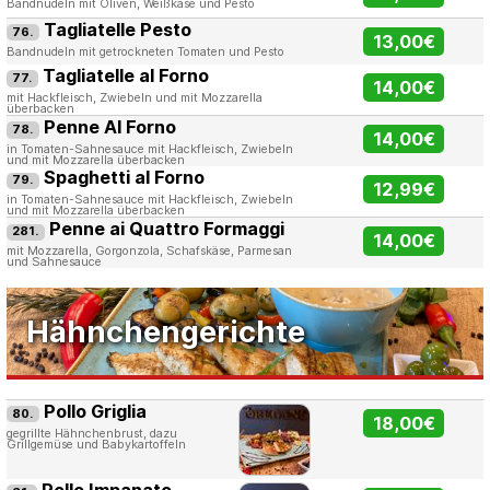
Bandnudeln mit Oliven, Weißkäse und Pesto
Tagliatelle Pesto
76.
13,00€
Bandnudeln mit getrockneten Tomaten und Pesto
Tagliatelle al Forno
77.
14,00€
mit Hackfleisch, Zwiebeln und mit Mozzarella
überbacken
Penne Al Forno
78.
14,00€
in Tomaten-Sahnesauce mit Hackfleisch, Zwiebeln
und mit Mozzarella überbacken
Spaghetti al Forno
79.
12,99€
in Tomaten-Sahnesauce mit Hackfleisch, Zwiebeln
und mit Mozzarella überbacken
Penne ai Quattro Formaggi
281.
14,00€
mit Mozzarella, Gorgonzola, Schafskäse, Parmesan
und Sahnesauce
Hähnchengerichte
Pollo Griglia
80.
18,00€
gegrillte Hähnchenbrust, dazu
Grillgemüse und Babykartoffeln
Pollo Impanato