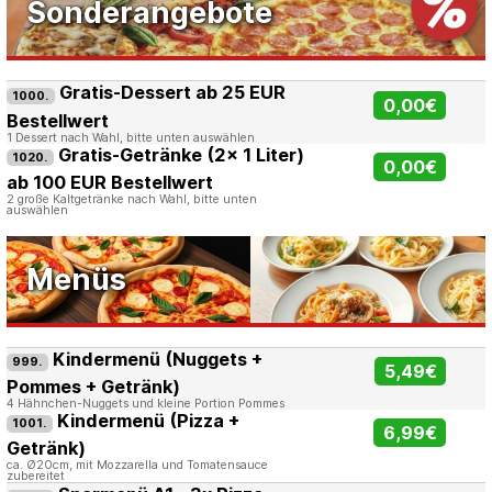
Sonderangebote
Gratis-Dessert ab 25 EUR
1000.
0,00€
Bestellwert
1 Dessert nach Wahl, bitte unten auswählen
Gratis-Getränke (2x 1 Liter)
1020.
0,00€
ab 100 EUR Bestellwert
2 große Kaltgetränke nach Wahl, bitte unten
auswählen
Menüs
Kindermenü (Nuggets +
999.
5,49€
Pommes + Getränk)
4 Hähnchen-Nuggets und kleine Portion Pommes
Kindermenü (Pizza +
1001.
6,99€
Getränk)
ca. Ø20cm, mit Mozzarella und Tomatensauce
zubereitet