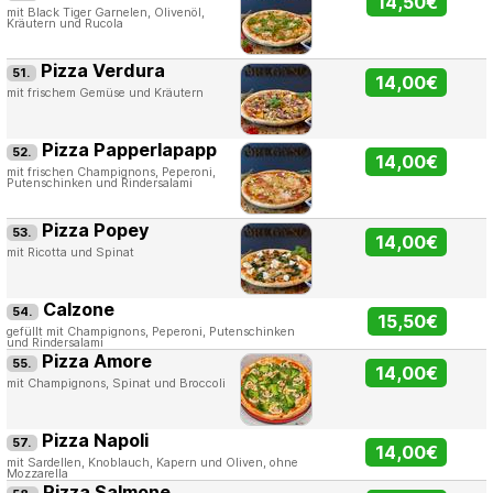
14,50€
mit Black Tiger Garnelen, Olivenöl,
Kräutern und Rucola
Pizza Verdura
51.
14,00€
mit frischem Gemüse und Kräutern
Pizza Papperlapapp
52.
14,00€
mit frischen Champignons, Peperoni,
Putenschinken und Rindersalami
Pizza Popey
53.
14,00€
mit Ricotta und Spinat
Calzone
54.
15,50€
gefüllt mit Champignons, Peperoni, Putenschinken
und Rindersalami
Pizza Amore
55.
14,00€
mit Champignons, Spinat und Broccoli
Pizza Napoli
57.
14,00€
mit Sardellen, Knoblauch, Kapern und Oliven, ohne
Mozzarella
Pizza Salmone