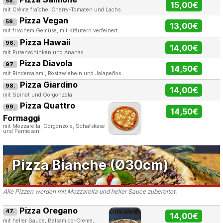
58.
15,00€
mit Crème fraîche, Cherry-Tomaten und Lachs
Pizza Vegan
59.
13,00€
mit frischem Gemüse, mit Kräutern verfeinert
Pizza Hawaii
96.
14,00€
mit Putenschinken und Ananas
Pizza Diavola
97.
14,50€
mit Rindersalami, Röstzwiebeln und Jalapeños
Pizza Giardino
98.
14,00€
mit Spinat und Gorgonzola
Pizza Quattro
99.
14,50€
Formaggi
mit Mozzarella, Gorgonzola, Schafskäse
und Parmesan
Pizza Bianche (Ø30cm)
Alle Pizzen werden mit Mozzarella und heller Sauce zubereitet.
Pizza Oregano
47.
14,00€
mit heller Sauce, Balsamico-Creme,