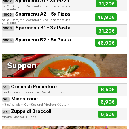
Sparmenü A1 - 3x Pizza
1002.
31,20€
ca. Ø30cm, mit Mozzarella und Tomatensauce
zubereitet
Sparmenü A2 - 5x Pizza
1003.
46,90€
ca. Ø30cm, mit Mozzarella und Tomatensauce
zubereitet
Sparmenü B1 - 3x Pasta
1004.
31,20€
Sparmenü B2 - 5x Pasta
1005.
46,90€
Suppen
Crema di Pomodoro
25.
6,50€
frische Tomatensuppe mit Basilikum-Pesto
Minestrone
26.
6,90€
mit saisonalem Gemüse und frischen Kräutern
Zuppa di Broccoli
27.
6,50€
frische Broccoli-Suppe